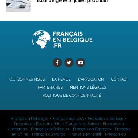
fiscal belge le 31 juillet prochain
QUI SOMMES NOUS
LA REVUE
L’APPLICATION
CONTACT
PARTENAIRES
MENTIONS LÉGALES
POLITIQUE DE CONFIDENTIALITÉ
Français à l'étranger
-
Français aux USA
-
Français au Canada
-
Français au Royaume-Uni
-
Français en Suisse
-
Français en
Allemagne
-
Français en Belgique
-
Français en Espagne
-
Français
en Chine
-
Français au Maroc
-
Français en Israël
-
Français au