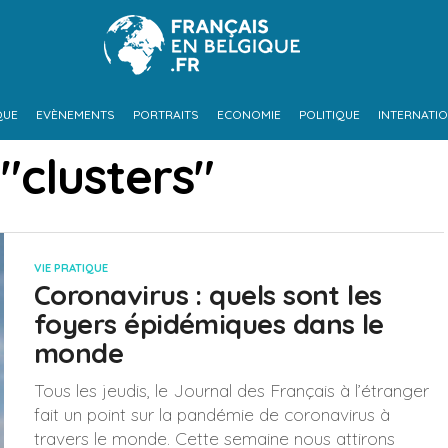
QUE
EVÈNEMENTS
PORTRAITS
ECONOMIE
POLITIQUE
INTERNATI
"clusters"
VIE PRATIQUE
Coronavirus : quels sont les
foyers épidémiques dans le
monde
Tous les jeudis, le Journal des Français à l’étranger
fait un point sur la pandémie de coronavirus à
travers le monde. Cette semaine nous attirons