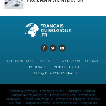
fiscal belge le 31 juillet prochain
QUI SOMMES NOUS
LA REVUE
L’APPLICATION
CONTACT
PARTENAIRES
MENTIONS LÉGALES
POLITIQUE DE CONFIDENTIALITÉ
Français à l'étranger
-
Français aux USA
-
Français au Canada
-
Français au Royaume-Uni
-
Français en Suisse
-
Français en
Allemagne
-
Français en Belgique
-
Français en Espagne
-
Français
en Chine
-
Français au Maroc
-
Français en Israël
-
Français au