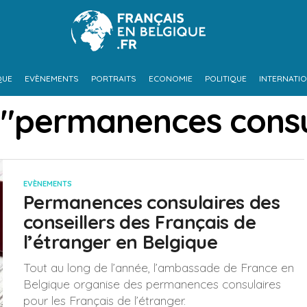
QUE
EVÈNEMENTS
PORTRAITS
ECONOMIE
POLITIQUE
INTERNATI
 "permanences consu
EVÈNEMENTS
Permanences consulaires des
conseillers des Français de
l’étranger en Belgique
Tout au long de l’année, l’ambassade de France en
Belgique organise des permanences consulaires
pour les Français de l’étranger.