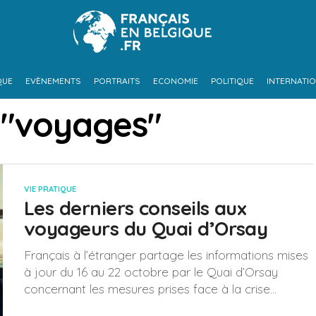
QUE
EVÈNEMENTS
PORTRAITS
ECONOMIE
POLITIQUE
INTERNATI
 "voyages"
VIE PRATIQUE
Les derniers conseils aux
voyageurs du Quai d’Orsay
Français à l’étranger partage les informations mises
à jour du 16 au 22 octobre par le Quai d’Orsay
concernant les mesures prises face à la crise...