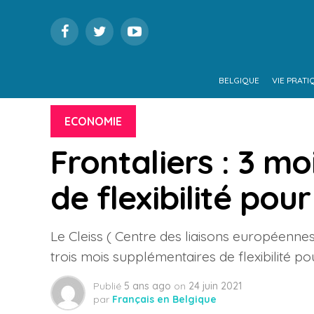
BELGIQUE
VIE PRATI
ECONOMIE
Frontaliers : 3 m
de flexibilité pour
Le Cleiss ( Centre des liaisons européennes
trois mois supplémentaires de flexibilité pou
Publié
5 ans ago
on
24 juin 2021
par
Français en Belgique