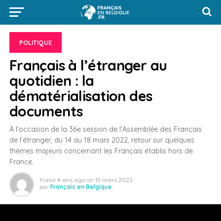
POLITIQUE
Français à l’étranger au
quotidien : la
dématérialisation des
documents
À l’occasion de la 36e session de l’Assemblée des Français
de l’étranger, du 14 au 18 mars 2022, retour sur quelques
thèmes majeurs concernant les Français établis hors de
France.
Publié
4 ans ago
on
15 mars 2022
par
Français en Belgique