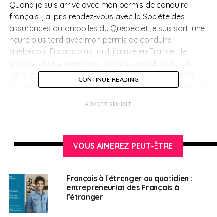
Quand je suis arrivé avec mon permis de conduire
français, j’ai pris rendez-vous avec la Société des
assurances automobiles du Québec et je suis sorti une
heure plus tard avec mon permis de conduire
québécois. Dix ans plus tard, j’arrive en France. Je
prends rendez-vous avec la préfecture de police de
Paris et je rends mon permis de conduire québécois.
CONTINUE READING
On me donne un document qui me permet de conduire,
pas de louer une voiture et je ne reçois mon permis de
ADVERTISEMENT
conduire français que deux mois plus tard ! Cela
montre bien l’ampleur de la tâche que nous avons pour
toutes les démarches administratives notamment les
enjeux relatifs aux passeports. Ayant vécu ces petites
VOUS AIMEREZ PEUT-ÊTRE
difficultés administratives à Montréal, maintenant que
je suis élu des Français d’Amérique du Nord, je souhaite
Français à l’étranger au quotidien :
porter ce combat pour les aider à simplifier leur vie
entrepreneuriat des Français à
quotidienne.
l’étranger
FAE :
Alexandre Holroyd, que se passe-t-il avec les