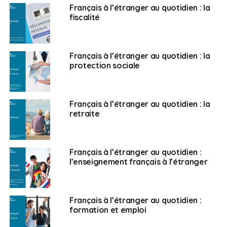
passeports ? Nous avons fait une émission d’une heure
Français à l’étranger au quotidien : la
fiscalité
le 12 février 2021 avec les Français du Royaume-Uni et
la question qui revenait le plus souvent était : “Au
secours, mon passeport !”. Pourquoi cela bloque-t-il ?
Français à l’étranger au quotidien : la
protection sociale
Alexandre Holroyd :
Ce qu’il faut comprendre c’est
que le consulat, quand on habite à l’étranger, c’est
l’embouchure de tous les différents services de l’État.
C’est le point d’entrée vers la France et l’endroit où
Français à l’étranger au quotidien : la
retraite
vous irez le plus régulièrement pour refaire votre
passeport. En effet, la condition de votre vie à
l’étranger, c’est votre titre d’identité. C’est ce qui prouve
votre identité, que vous êtes français et vous êtes
Français à l’étranger au quotidien :
l’enseignement français à l’étranger
obligé de le refaire tous les dix ans. Beaucoup de
collègues me disent : “Une fois tous les dix ans, ça n’est
pas très grave, il n’y a pas de problème pour aller au
consulat”. Ce qu’ils n’envisagent pas c’est qu’il y a
Français à l’étranger au quotidien :
formation et emploi
beaucoup de Français à l’étranger qui habitent loin
d’un consulat et qui ont plusieurs enfants. Quand vous