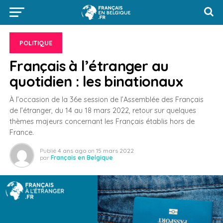
POLITIQUE
Français à l’étranger au
quotidien : les binationaux
À l’occasion de la 36e session de l’Assemblée des Français
de l’étranger, du 14 au 18 mars 2022, retour sur quelques
thèmes majeurs concernant les Français établis hors de
France.
Publié
4 ans ago
on
15 mars 2022
par
Français en Belgique