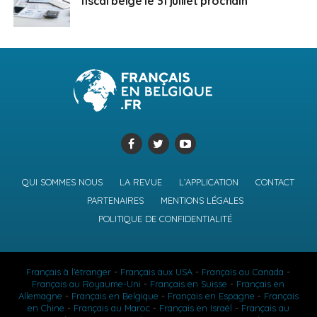
fiscal belge le 31 juillet prochain
QUI SOMMES NOUS
LA REVUE
L’APPLICATION
CONTACT
PARTENAIRES
MENTIONS LÉGALES
POLITIQUE DE CONFIDENTIALITÉ
Français à l'étranger
-
Français aux USA
-
Français au Canada
-
Français au Royaume-Uni
-
Français en Suisse
-
Français en
Allemagne
-
Français en Belgique
-
Français en Espagne
-
Français
en Chine
-
Français au Maroc
-
Français en Israël
-
Français au