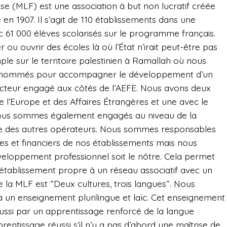
ise (MLF) est une association à but non lucratif créée
 en 1907. Il s’agit de 110 établissements dans une
 61 000 élèves scolarisés sur le programme français.
 ou ouvrir des écoles là où l’État n’irait peut-être pas
le sur le territoire palestinien à Ramallah où nous
e, nommés pour accompagner le développement d’un
cteur engagé aux côtés de l’AEFE. Nous avons deux
e l’Europe et des Affaires Étrangères et une avec le
 Nous sommes également engagés au niveau de la
gue des autres opérateurs. Nous sommes responsables
ues et financiers de nos établissements mais nous
éveloppement professionnel soit le nôtre. Cela permet
 d’établissement propre à un réseau associatif avec un
la MLF est “Deux cultures, trois langues”. Nous
 un enseignement plurilingue et laïc. Cet enseignement
ussi par un apprentissage renforcé de la langue
prentissage réussi s’il n’y a pas d’abord une maîtrise de