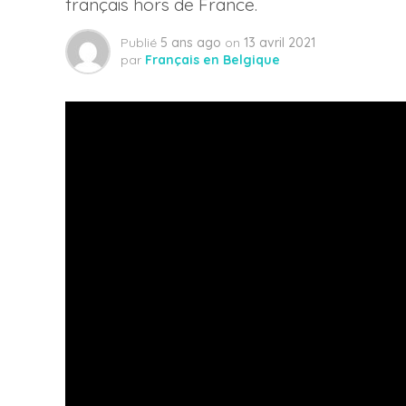
français hors de France.
Publié
5 ans ago
on
13 avril 2021
par
Français en Belgique