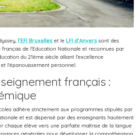
dyssey,
l’EFI Bruxelles
et le
LFI d’Anvers
sont des
 français de l’Education Nationale et reconnues par
cation du 21ème siècle alliant l’excellence
 et l’épanouissement personnel.
nseignement français :
démique
coles adhère strictement aux programmes stipulés par
 nationale et est dispensé par des enseignants hautement
er chaque élève vers une parfaite maîtrise de la langue
naissances générales pour développer la compréhension,