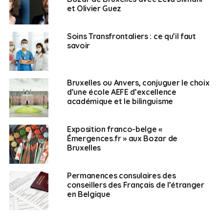
♦ Ensemble : Pieyre-Alexandre Anglade (La République
et Olivier Guez
en marche) (10 391) 36.29%
♦ Les Républicains : Geneviève Machicote (1 573) 5.49%
Soins Transfrontaliers : ce qu’il faut
savoir
♦ Divers Centre : Marie-Josée Mabasi 1 340
♦ Reconquête! : Anne-Catherine Girard 1 291
Bruxelles ou Anvers, conjuguer le choix
d’une école AEFE d’excellence
♦ Divers : Cédric Deverchere 993
académique et le bilinguisme
♦ Divers Gauche : Catherine Coutard 776
Exposition franco-belge «
Émergences.fr » aux Bozar de
♦ Rassemblement National : Emmanuelle Cuignet 976
Bruxelles
♦ Parti Pirate : Gaëlle Cronel 439
Permanences consulaires des
conseillers des Français de l’étranger
♦ Parti Animaliste : Valentin Thévenot 417
en Belgique