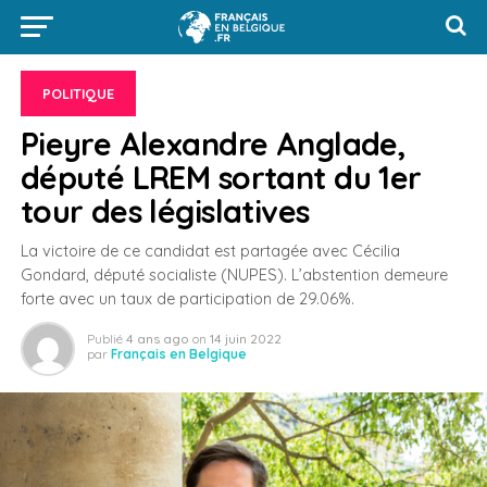
POLITIQUE
Pieyre Alexandre Anglade,
député LREM sortant du 1er
tour des législatives
La victoire de ce candidat est partagée avec Cécilia
Gondard, député socialiste (NUPES). L’abstention demeure
forte avec un taux de participation de 29.06%.
Publié
4 ans ago
on
14 juin 2022
par
Français en Belgique