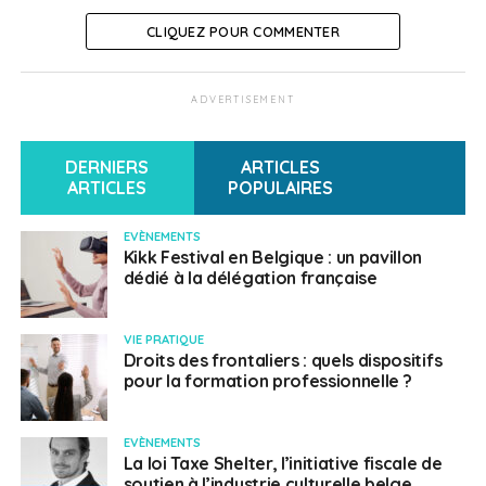
>Informations pratiques
CLIQUEZ POUR COMMENTER
Résultats de la 4ème circonscription:
ADVERTISEMENT
https://www.diplomatie.gouv.fr/IMG/pdf/leg_2022_t1_-
_resultats_circo_4_-_6_juin_2022_cle01b97a.pdf
DERNIERS
ARTICLES
ARTICLES
POPULAIRES
SUJETS ASSOCIÉS:
BELGIQUE
BRUXELLES
UNE
EVÈNEMENTS
Kikk Festival en Belgique : un pavillon
dédié à la délégation française
Français en Belgique
VIE PRATIQUE
Droits des frontaliers : quels dispositifs
pour la formation professionnelle ?
EVÈNEMENTS
La loi Taxe Shelter, l’initiative fiscale de
soutien à l’industrie culturelle belge