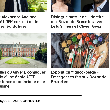
e Alexandre Anglade,
Dialogue autour de l’identité
é LREM sortant du 1er
aux Bozar de Bruxelles avec
es législatives
Leïla Slimani et Olivier Guez
lles ou Anvers, conjuguer
Exposition franco-belge «
oix d’une école AEFE
Émergences.fr » aux Bozar de
ellence académique et le
Bruxelles
guisme
LIQUEZ POUR COMMENTER