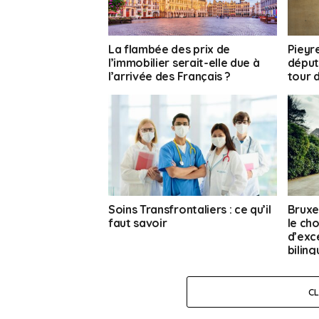
La flambée des prix de
Pieyr
l’immobilier serait-elle due à
déput
l’arrivée des Français ?
tour d
Soins Transfrontaliers : ce qu’il
Bruxe
faut savoir
le ch
d’exc
bilin
C