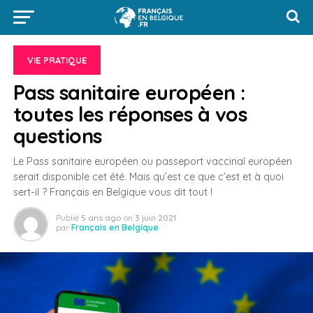
VIE PRATIQUE
Pass sanitaire européen :
toutes les réponses à vos
questions
Le Pass sanitaire européen ou passeport vaccinal européen
serait disponible cet été. Mais qu’est ce que c’est et à quoi
sert-il ? Français en Belgique vous dit tout !
Publié
5 ans ago
on
3 juin 2021
par
Français en Belgique