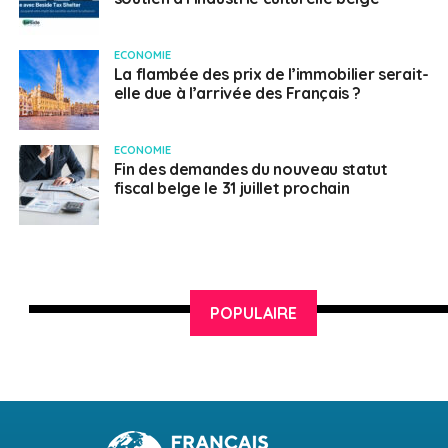
SUJETS ASSOCIÉS:
CORONAVIRUS
COVID-19
Français en Belgique
ECONOMIE
La flambée des prix de l’immobilier serait-
elle due à l’arrivée des Français ?
ECONOMIE
Fin des demandes du nouveau statut
fiscal belge le 31 juillet prochain
POPULAIRE