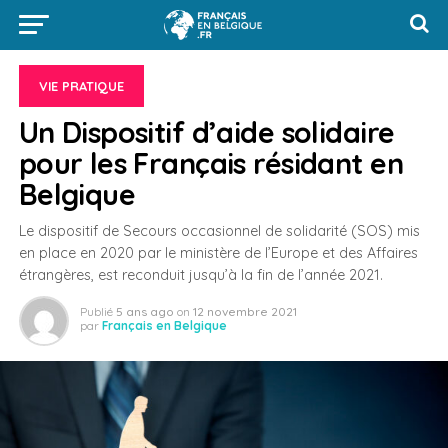
VIE PRATIQUE
Un Dispositif d’aide solidaire
pour les Français résidant en
Belgique
Le dispositif de Secours occasionnel de solidarité (SOS) mis
en place en 2020 par le ministère de l’Europe et des Affaires
étrangères, est reconduit jusqu’à la fin de l’année 2021.
Publié
5 ans ago
on
12 novembre 2021
par
Français en Belgique