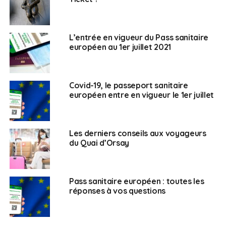
Quel en sera le
montant ?
L’entrée en vigueur du Pass sanitaire
européen au 1er juillet 2021
Le montant est plafonné mensuellement à 176,53 euros
par ménage (+ 117,69 euros par enfant à charge)
Comment y postuler ?
Covid-19, le passeport sanitaire
européen entre en vigueur le 1er juillet
Envoyer sa demande à l’adresse du Consulat :
consulat@consulfrance-bruxelles.org
en indiquant
Les derniers conseils aux voyageurs
dans l’objet du message « Covid-19 : secours
du Quai d’Orsay
occasionnel de solidarité » et en y joignant au format
PDF :
Pass sanitaire européen : toutes les
Une description des difficultés financières
réponses à vos questions
auxquelles vous êtes confronté
Un tableau récapitulatif de vos revenus et