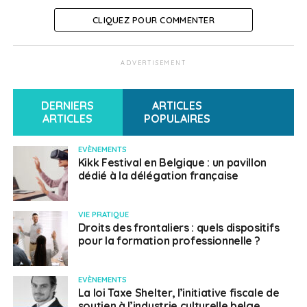
charges précisant l’impact de la crise sanitaire
sur votre situation financière
CLIQUEZ POUR COMMENTER
Les relevés et soldes de tous vos comptes
bancaires français et étrangers des trois
ADVERTISEMENT
derniers mois (ces documents ne doivent
occulter aucune information)
DERNIERS
ARTICLES
Tous justificatifs permettant d’attester
ARTICLES
POPULAIRES
formellement que vous répondez aux deux
critères de diminution des revenus et de
EVÈNEMENTS
Kikk Festival en Belgique : un pavillon
précarité
dédié à la délégation française
Une copie de votre pièce d’identité française en
cours de validité
VIE PRATIQUE
Droits des frontaliers : quels dispositifs
pour la formation professionnelle ?
EVÈNEMENTS
La loi Taxe Shelter, l’initiative fiscale de
soutien à l’industrie culturelle belge