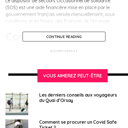
Le dispositif de Secours Occasionnel de Solidarité
(SOS) est une aide financière mise en place par le
gouvernement français versée mensuellement, sous
conditions et en faveur des Français de l’étranger.
Comment en
CONTINUE READING
bénéficier ?
ADVERTISEMENT
Être résidant à l’étranger et inscrits au registre
des Français du Consulat du consulat général
VOUS AIMEREZ PEUT-ÊTRE
de France à Bruxelles
Être de nationalité française
Les derniers conseils aux voyageurs
Pouvoir justifier d’une perte ou d’une diminution
du Quai d’Orsay
importante de revenus liée à la crise
économique provoquée par la pandémie de
COVID-19, vous plaçant en situation de précarité.
Comment se procurer un Covid Safe
Ticket ?