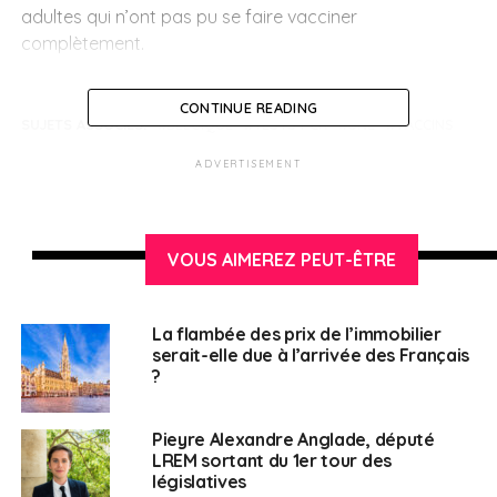
adultes qui n’ont pas pu se faire vacciner
complètement.
CONTINUE READING
SUJETS ASSOCIÉS:
BELGIQUE
TESTS PCR
UNE
VACCINS
ADVERTISEMENT
Français en Belgique
VOUS AIMEREZ PEUT-ÊTRE
La flambée des prix de l’immobilier
serait-elle due à l’arrivée des Français
?
Pieyre Alexandre Anglade, député
LREM sortant du 1er tour des
législatives